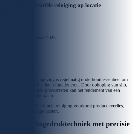
Grondige industriële reiniging op locatie
Geschreven door
Harrald Dupouis
Datum
02 maart 2026
Leestijd
2 min.
In een industriële omgeving is regelmatig onderhoud essentieel om
installaties optimaal te laten functioneren. Door ophoping van slib,
kalk, vetten en andere procesresten kan het rendement van een
installatie aanzienlijk dalen.
Een tijdige en professionele reiniging voorkomt productieverlies,
storingen en onnodige kosten.
Krachtige hogedruktechniek met precisie