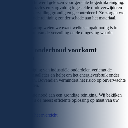
Voor deze opdracht werd gekozen voor gerichte hogedrukreiniging.
Met aangepaste nozzles en zorgvuldig ingestelde druk verwijderen
we hardnekkige vervuiling grondig en gecontroleerd. Zo zorgen we
voor een diepgaande reiniging zonder schade aan het materiaal.
Dankzij onze ervaring weten we exact welke aanpak nodig is in
functie van de aard van de vervuiling en de omgeving waarin
gewerkt wordt.
Preventief onderhoud voorkomt
problemen
Regelmatige reiniging van industriële onderdelen verlengt de
levensduur van installaties en helpt om het energieverbruik onder
controle te houden. Bovendien vermindert het risico op onverwachte
stilstand of defecten.
Heeft uw installatie nood aan een grondige reiniging. Wij bekijken
graag samen met u de meest efficiënte oplossing op maat van uw
bedrijf.
Terug naar het overzicht
Inhoudsopgave: