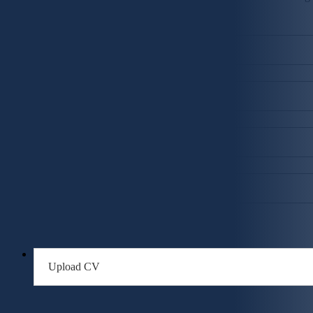
Naam
*
E-mail
*
Telefoonnummer
Plaats
Je beschikt over een C of CE rijbewijs
Ja
Nee
Upload CV
CAPTCHA
*
Ik ga akkoord met de
privacy policy