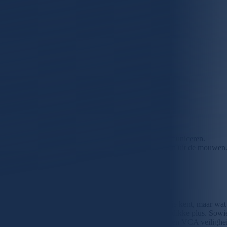
Industrieel reiniger met C-rijbewijs
Geschreven door
Harrald Dupouis
Datum
27 juni 2023
Leestijd
2 min.
Zo ziet onze ideale kandidaat eruit
Je ben collegiaal en werkt graag in teamverband.
Je spreekt goed Nederlands en kan duidelijk communiceren.
Je bent positief ingesteld en steekt graag de handen uit de mouwen
Direct solliciteren
Veel meer troeven op zak?
Diploma’s doen er niet toe. Voor ons telt niet wat je kent, maar wat
Ervaring in de sector is niet vereist, maar wel een dikke plus. Sowi
Heb je ook een rijbewijs voor ADR-transport of een VCA veiligheid