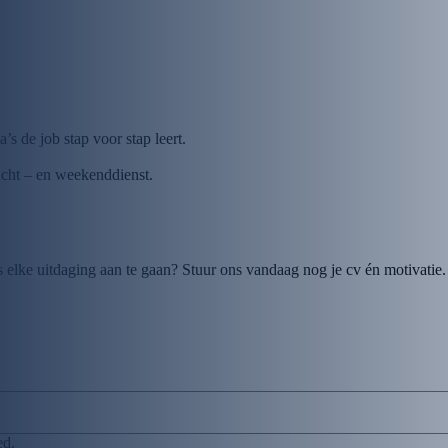
 de job stap voor stap leert.
acht – en weekenddienst.
lke uitdaging aan te gaan? Stuur ons vandaag nog je cv én motivatie. E
ed.