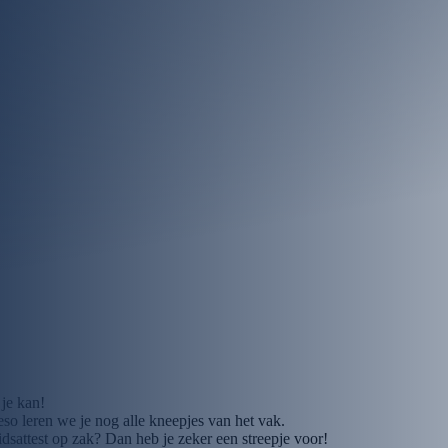
.
 je kan!
eso leren we je nog alle kneepjes van het vak.
sattest op zak? Dan heb je zeker een streepje voor!