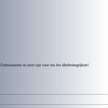
nthousiasme en inzet zijn voor ons het allerbelangrijkste!