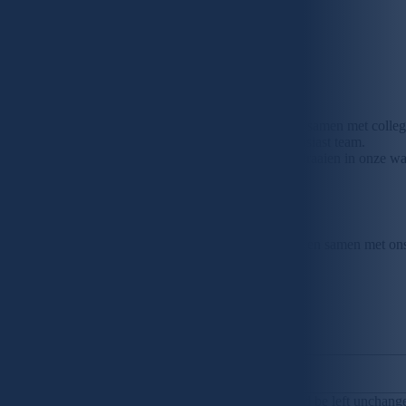
Dit hebben we te bieden
Een voltijdse job (optie vast)
Je komt terecht in een KMO-omgeving waarin je samen met collega’s
Je hebt een afwisselde job en werkt in een enthousiast team.
Je krijgt de mogelijkheid om vrijblijvend mee te draaien in onze w
Je krijgt een aantrekkelijke verloning.
Echt iets voor jou?
Ben jij klaar om de handen uit de mouwen te steken en samen met ons e
Terug naar het overzicht
Solliciteren
X/Twitter
This field is for validation purposes and should be left unchang